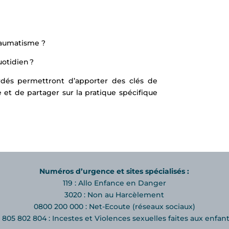
traumatisme ?
otidien ?
rdés permettront d’apporter des clés de
et de partager sur la pratique spécifique
Numéros d’urgence et sites spécialisés :
119 : Allo Enfance en Danger
3020 : Non au Harcèlement
0800 200 000 : Net-Ecoute (réseaux sociaux)
 805 802 804 : Incestes et Violences sexuelles faites aux enfan