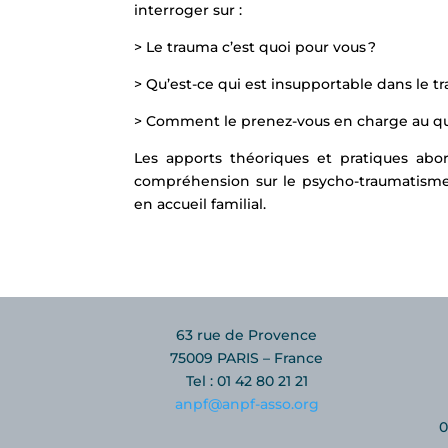
interroger sur :
> Le trauma c’est quoi pour vous ?
> Qu’est-ce qui est insupportable dans le 
> Comment le prenez-vous en charge au qu
Les apports théoriques et pratiques abo
compréhension sur le psycho-traumatisme 
en accueil familial.
63 rue de Provence
75009 PARIS – France
Tel : 01 42 80 21 21
anpf@anpf-asso.org
0