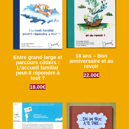
18 ans – Bon
Entre grand large et
anniversaire et au
parcours côtiers :
revoir
L’accueil familial
peut-il répondre à
22.00
€
tout ?
18.00
€