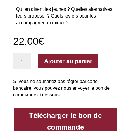
Qu ‘en disent les jeunes ? Quelles alternatives
leurs proposer ? Quels leviers pour les
accompagner au mieux ?
22.00
€
quantité
Ajouter au panier
de
18
ans
Si vous ne souhaitez pas régler par carte
-
bancaire, vous pouvez nous envoyer le bon de
Bon
commande ci dessous :
anniversaire
et
au
Télécharger le bon de
revoir
commande