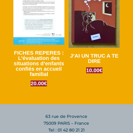
FICHES REPERES :
J’AI UN TRUC A TE
L’évaluation des
DIRE
situations d’enfants
confiés en accueil
10.00
€
familial
20.00
€
63 rue de Provence
75009 PARIS – France
Tel : 01 42 80 21 21